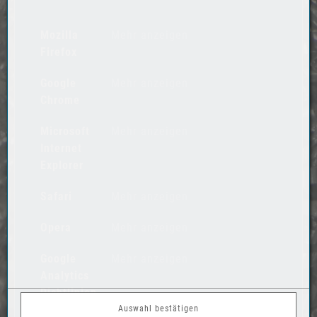
Mozilla
Mehr anzeigen
Firefox
Google
Mehr anzeigen
Chrome
Microsoft
Mehr anzeigen
Internet
Explorer
Safari
Mehr anzeigen
Opera
Mehr anzeigen
Google
Mehr anzeigen
Analytics
Richtlinien
Auswahl bestätigen