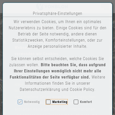
Toggle n
Privatsphäre-Einstellungen
Zum Inhalt springen [AK + 0]
Zum Hauptmenü (oben rechts) springen [AK + 1]
Zum Footer-Menü unten (angedockt an Browserrand) springe
Zum "Barrierefreiheits-Menü" springen [AK + 3]
Wir verwenden Cookies, um Ihnen ein optimales
Information über Cookies
Nutzererlebnis zu bieten. Einige Cookies sind für den
Betrieb der Seite notwendig, andere dienen
Statistikzwecken, Komforteinstellungen, oder zur
Für die bestmögliche Funktion unserer
Anzeige personalisierter Inhalte.
Webseite und für interne Statistiken
verwenden wir Cookies.
Sie können selbst entscheiden, welche Cookies Sie
zulassen wollen.
Bitte beachten Sie, dass aufgrund
Ein Cookie ist eine kleine Textdatei, die beim
Ihrer Einstellungen womöglich nicht mehr alle
Besuch einer Internetseite auf Ihrem Gerät
Funktionalitäten der Seite verfügbar sind.
Weitere
abgelegt wird und dabei hilft Ihr Gerät zu
Informationen finden Sie in unserer
identifizieren. Cookies werden genutzt, um
Datenschutzerklärung und Cookie Policy.
Informationen zu speichern, wenn sie
verschiedene Seiten einer Website besuchen
Notwendig
Marketing
Komfort
oder zu einer Website zurückkehren. Sie
enthalten keine persönlichen Informationen